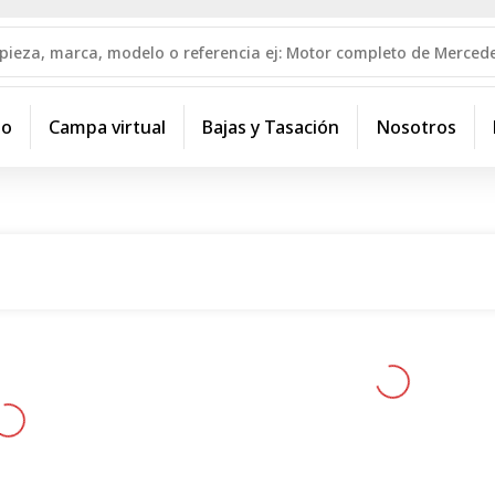
io
Campa virtual
Bajas y Tasación
Nosotros