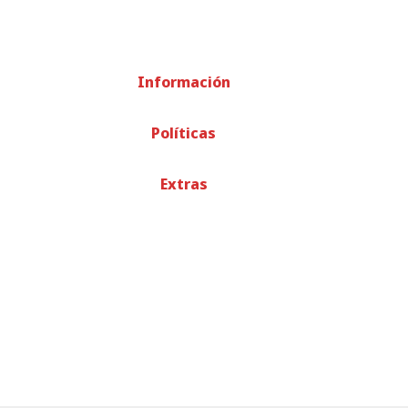
Información
Políticas
Extras
© TODOS LOS DERECHOS RESERVADOS
-
RECICLADOS EME