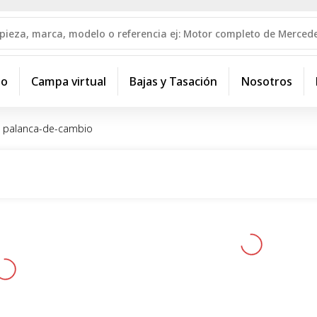
io
Campa virtual
Bajas y Tasación
Nosotros
palanca-de-cambio