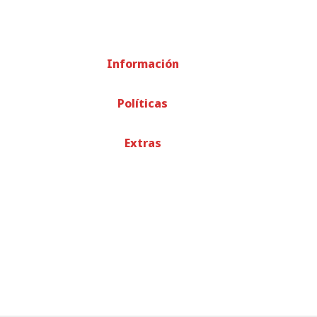
Información
Políticas
Extras
© TODOS LOS DERECHOS RESERVADOS
-
RECICLADOS EME