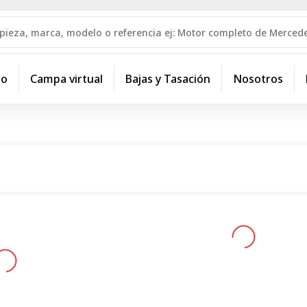
io
Campa virtual
Bajas y Tasación
Nosotros