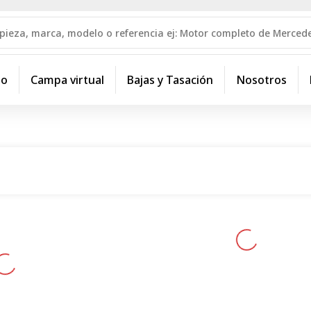
io
Campa virtual
Bajas y Tasación
Nosotros