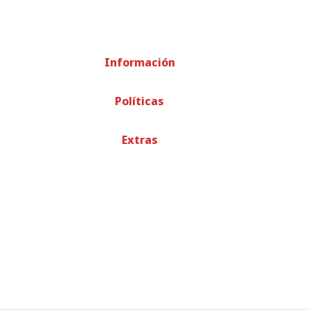
Información
Políticas
Extras
© TODOS LOS DERECHOS RESERVADOS
-
RECICLADOS EME