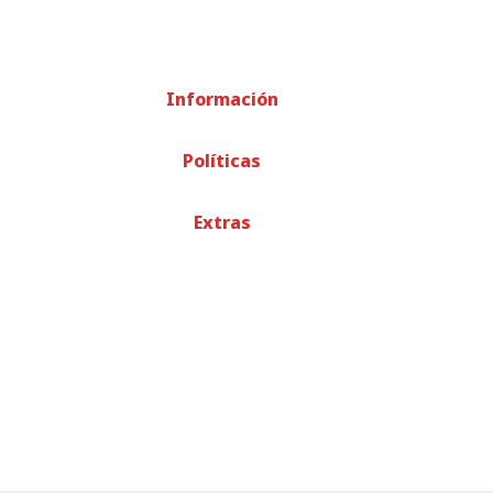
Información
Políticas
Extras
© TODOS LOS DERECHOS RESERVADOS
-
RECICLADOS EME