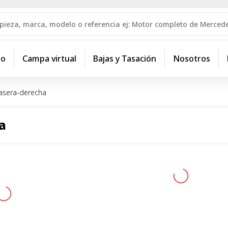
io
Campa virtual
Bajas y Tasación
Nosotros
asera-derecha
a